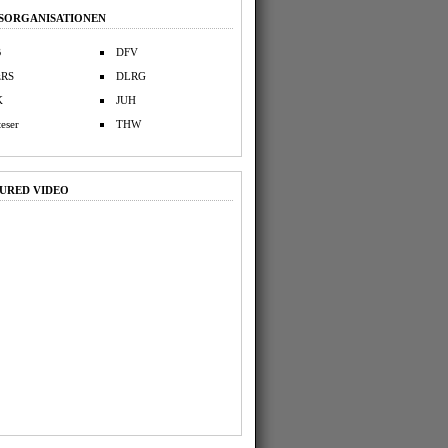
SORGANISATIONEN
B
DFV
zRS
DLRG
K
JUH
eser
THW
URED VIDEO