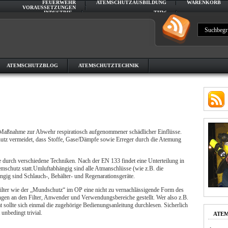
FEUERWEHR
ATEMSCHUTZAUSBILDUNG
WARENKORB
VORAUSSETZUNGEN
INDUSTRIE
THW
VORAUSSETZUNGEN
ATEMSCHUTZBLOG
ATEMSCHUTZTECHNIK
e Maßnahme zur Abwehr respiratiosch aufgenommener schädlicher Einflüsse.
hutz vermeidet, dass Stoffe, Gase/Dämpfe sowie Erreger durch die Atemung
durch verschiedene Techniken. Nach der EN 133 findet eine Unterteilung in
mschutz statt.Umluftabhängig sind alle Atmanschlüsse (wie z.B. die
gig sind Schlauch-, Behälter- und Regenarationsgeräte.
Filter wie der „Mundschutz“ im OP eine nicht zu vernachlässigende Form des
gen an den Filter, Anwender und Verwendungsbereiche gestellt. Wer also z.B.
at sollte sich einmal die zugehörige Bedienungsanleitung durchlesen. Sicherlich
 unbedingt trivial.
ATEM