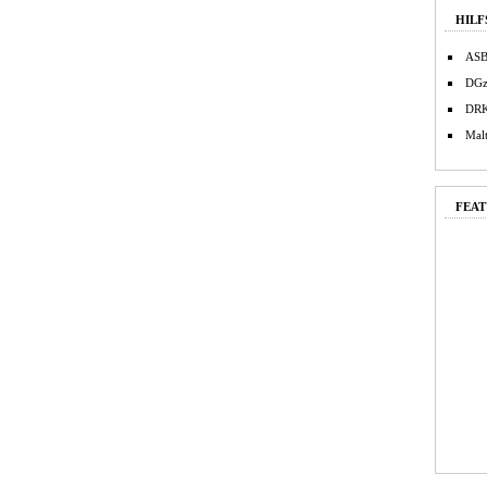
HILF
AS
DG
DR
Malt
FEAT