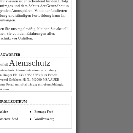
hutzwissen ist entscheidend für den Erfolg
Auftrages und dem Schutz der Gesundheit in
genden Atmosphären. Von einer fundierten
dung und ständigen Fortbildung kann Ihr
anhängen.
n Sie uns regelmäßig, bleiben Sie aktuell
nen Sie von den Erfahrungen aller.
schütz vor Unfällen.
LAGWÖRTER
Atemschutz
chluß
utztechnik
Atemschutzwissen
ausbildung
on
Dräger
EN 133
FFP2
FFP3
filter
Fitness
ventil
Gefahren
H1N1
M2000
MSA AUER
hutz
Portal
umluftabhängig
umluftunabhängig
Wissen
TROLLZENTRUM
elden
Eintrags-Feed
mentar-Feed
WordPress.org