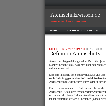
Atemschutzwissen.de
Wenn es um Atemschutz geht
HOME
ATEMSCHUTZAUSBILDUNG
GESCHRIEBEN VON TOM AM
16. April 2009
Defintion Atemschutz
Atemschutz ist gemäß allgemeiner Definition jed
Konkret bedeutet dies, dass man über den Atemsc
aufgenommen wird.
Dies erfolgt durch den Schutz von Mund und Nase 
umluftabhängigen
und
umluftunabhängien
Ate
Atemschutzmaske) mit einem Filter. Umluftunabhän
Durch die vorgenannte Definition sind aber auch 
Atemschutz. Auch hier werden gezielte Anforderun
schon einmal unbedarft einen Staubfilter genutzt h
ist der Staubfilter einfach zu bedienen, jedoch nicht