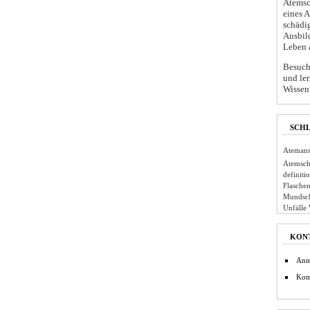
Atemsc
eines 
schädi
Ausbil
Leben 
Besuche
und ler
Wissen 
SCH
Atemans
Atemsch
definiti
Flaschen
Mundsc
Unfälle
KON
Anm
Kom