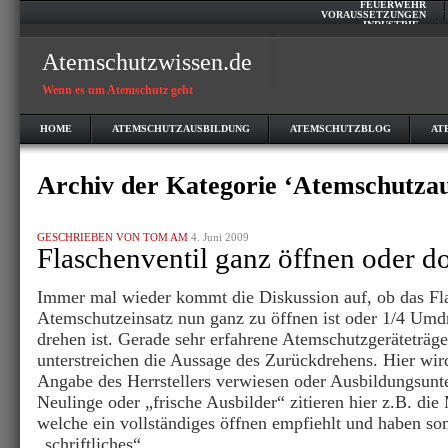
FEUERWEHR
VORAUSSETZUNGEN
INDUSTRIE
Atemschutzwissen.de
Wenn es um Atemschutz geht
HOME
ATEMSCHUTZAUSBILDUNG
ATEMSCHUTZBLOG
AT
Archiv der Kategorie ‘Atemschutzau
GESCHRIEBEN VON TOM AM
4. Juni 2009
Flaschenventil ganz öffnen oder d
Immer mal wieder kommt die Diskussion auf, ob das Fl
Atemschutzeinsatz nun ganz zu öffnen ist oder 1/4 Umd
drehen ist. Gerade sehr erfahrene Atemschutzgeräteträger
unterstreichen die Aussage des Zurückdrehens. Hier wir
Angabe des Herrstellers verwiesen oder Ausbildungsunte
Neulinge oder „frische Ausbilder“ zitieren hier z.B. d
welche ein vollständiges öffnen empfiehlt und haben so
„schriftliches“.