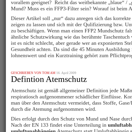
vorallem geeignet? Reicht das weitbekannte „blaue“ / 
Mund? Muss es ein FFP3-Filter sein? Worauf ist beim A
Dieser Artikel soll „nur“ dazu anregen sich das korrek
zeigen zu lassen und sich mit der Qulifizierung bzw. U
zu beschäftigen. Wenn man einen FFP2 Mundschutz falsc
ähnliche Schutzwirkung wie das berühmte Taschentuch 
ist es nicht schlecht, aber gerade wer an exponierten Stel
Gesundheit achten. Da sind die 45 Minuten Ausbildung 
lohnenswert und ein Kurztraining gehört zum Pflichtpr
GESCHRIEBEN VON TOM AM
16. April 2009
Defintion Atemschutz
Atemschutz ist gemäß allgemeiner Definition jede Ma
respiratiosch aufgenommener schädlicher Einflüsse. Kon
man über den Atemschutz vermeidet, dass Stoffe, Gase
durch die Atemung aufgenommen wird.
Dies erfolgt durch den Schutz von Mund und Nase durc
Nach der EN 133 findet eine Unterteilung in
umluftabh
umluftunabhängien
Atemschutz statt.Umluftabhängig s