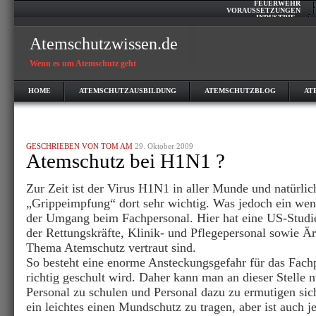
FEUERWEHR
VORAUSSETZUNGEN
INDUSTRIE
Atemschutzwissen.de
Wenn es um Atemschutz geht
HOME
ATEMSCHUTZAUSBILDUNG
ATEMSCHUTZBLOG
AT
GESCHRIEBEN VON TOM AM
29. Oktober 2009
Atemschutz bei H1N1 ?
Zur Zeit ist der Virus H1N1 in aller Munde und natürli
„Grippeimpfung“ dort sehr wichtig. Was jedoch ein weni
der Umgang beim Fachpersonal. Hier hat eine US-Studie
der Rettungskräfte, Klinik- und Pflegepersonal sowie Är
Thema Atemschutz vertraut sind.
So besteht eine enorme Ansteckungsgefahr für das Fachp
richtig geschult wird. Daher kann man an dieser Stelle n
Personal zu schulen und Personal dazu zu ermutigen sich
ein leichtes einen Mundschutz zu tragen, aber ist auch 