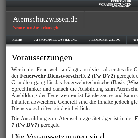
FEUERWEHR
VORAUSSETZUNGEN
INDUSTRIE
Atemschutzwissen.de
Wenn es um Atemschutz geht
HOME
ATEMSCHUTZAUSBILDUNG
ATEMSCHUTZBLOG
AT
Voraussetzungen
Wer in der Feuerwehr anfängt absolviert als erstes die G
der
Feuerwehr Dienstvorschrift 2 (Fw DV2)
geregelt u
Grundlehrgang für das feuerwehrtechnische (Basis-)Wis
Sprechfunker und danach die Ausbildung zum Atemschut
Ausbildung der Feuerwehren ist Ländersache und kann d
Inhalten abweichen. Generell sind die Inhalte jedoch gle
Dienstvorschriften sind einheitlich.
Die Ausbildung zum Atemschutzgeräteträger ist in der
F
7 (Fw DV7)
geregelt.
Die Voraussetzungen sind: