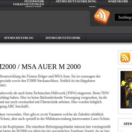
FEUERWEHR
ATEMSCHUTZAUSBILDUNG
WARENKORB
VORAUSSETZUNGEN
INDUSTRIE
THW
VORAUSSETZUNGEN
ATEMSCHUTZBLOG
ATEMSCHUTZTECHNIK
 M2000 / MSA AUER M 2000
tsentwicklung der Firmen Dräger und MSA Auer. Sie ist sozusagen der
ewinde sowie den F2000 Steckanschluss. Seitlich ist ein klappbarer
iert.
Bundeswehr als auch beim Technischen Hilfswerk (THW) eingesetzt. Beim THW
ehängt haben. Hier ist keine flächendeckende Versorgung vorgesehen, da die
d nur noch vereinzelnd mit Filtertechnik arbeiten. Hier wurden lediglich
rgung ABC beschafft.
r verwenden. Hier gibt es zweit Varianten welche als Zubehör erhältlich
Schutz, aber auch speziell in der Militäranwendung interessanten Laser-Schutz.
ATEM
t die Kopfspinne. Die einzelnen Befestigungsbänder müssen hier voreingestellt
bietet die M2000 vor allem bei der persönlichen Zuteilung Vorteil, da sie fast