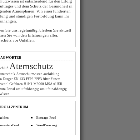
hutzwissen ist entscheidend für den Erfolg
Auftrages und dem Schutz der Gesundheit in
genden Atmosphären. Von einer fundierten
dung und ständigen Fortbildung kann Ihr
anhängen.
n Sie uns regelmäßig, bleiben Sie aktuell
nen Sie von den Erfahrungen aller.
schütz vor Unfällen.
LAGWÖRTER
Atemschutz
chluß
utztechnik
Atemschutzwissen
ausbildung
on
Dräger
EN 133
FFP2
FFP3
filter
Fitness
ventil
Gefahren
H1N1
M2000
MSA AUER
hutz
Portal
umluftabhängig
umluftunabhängig
Wissen
TROLLZENTRUM
elden
Eintrags-Feed
mentar-Feed
WordPress.org