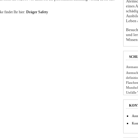
Atemsc
eines 
schädi
e findet Ihr hier:
Dräger Safety
Ausbil
Leben 
Besuche
und ler
Wissen 
SCH
Atemans
Atemsch
definiti
Flaschen
Mundsc
Unfälle
KON
Anm
Kom