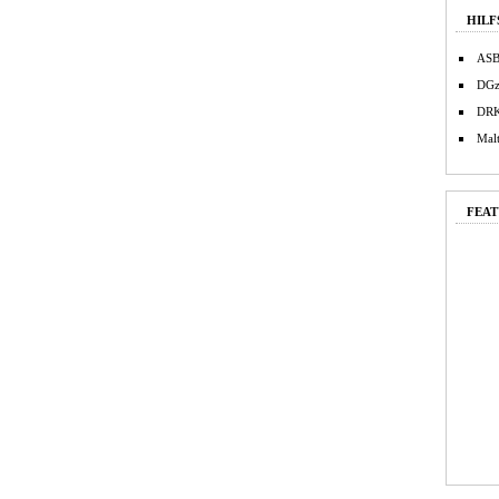
HILF
AS
DG
DR
Malt
FEAT