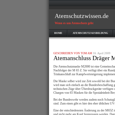
Atemschutzwissen.de
Wenn es um Atemschutz geht
HOME
ATEMSCHUTZAUSBILDUNG
GESCHRIEBEN VON TOM AM
16. April 2009
Atemanschluss Dräger
Die Atemschutzmaske M2000 ist eine Gemeinschaf
Nachfolger der M 65 Z. Sie verfügt über ein Rundg
Trinkanschluß zur Kampfwertsteigerung implement
Die Maske selber wird zur Zeit sowohl bei der 
wird man sich einfach an die Bundesbeschaffung g
technischen Züge über Überdruckgeräte verfügen un
Chargen von 65 Masken für die Spezialeinheit Be
Bei der Bundeswehr werden zudem noch Schutzgläse
sind. Zum einen gibt es hier den eher üblichen UV-
Eine der entschiedensten Änderung zu der M65Z is
und nicht mehr am Kopf festgezogen werden. Damit 