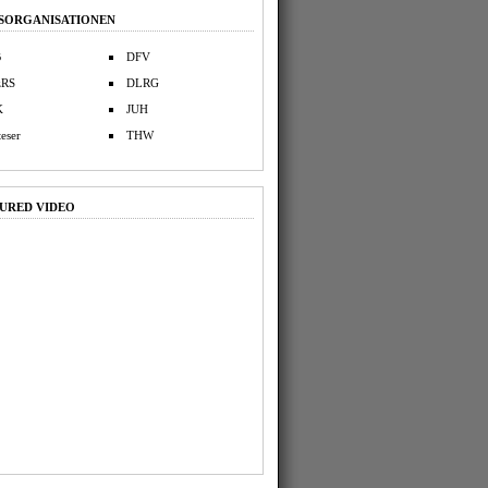
SORGANISATIONEN
B
DFV
zRS
DLRG
K
JUH
eser
THW
URED VIDEO