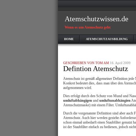
Atemschutzwissen.de
Wenn es um Atemschutz geht
HOME
ATEMSCHUTZAUSBILDUNG
GESCHRIEBEN VON TOM AM
16. April 2009
Defintion Atemschutz
Atemschutz ist gemäß allgemeiner Definition jed
Konkret bedeutet dies, dass man über den Atemsc
aufgenommen wird.
Dies erfolgt durch den Schutz von Mund und Nase 
umluftabhängigen
und
umluftunabhängien
Ate
Atemschutzmaske) mit einem Filter. Umluftunabhän
Durch die vorgenannte Definition sind aber auch 
Atemschutz. Auch hier werden gezielte Anforderun
schon einmal unbedarft einen Staubfilter genutzt h
ist der Staubfilter einfach zu bedienen, jedoch nicht