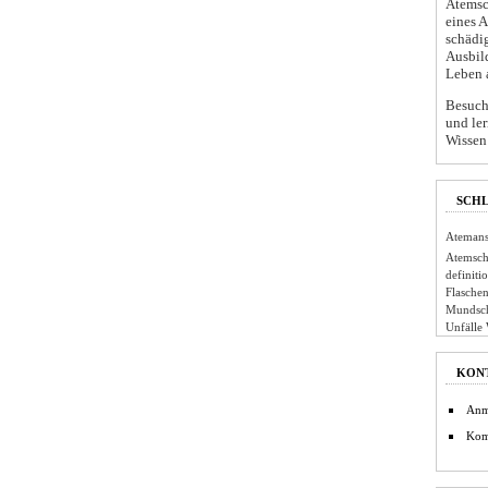
Atemsc
eines 
schädi
Ausbil
Leben 
Besuche
und ler
Wissen 
SCH
Atemans
Atemsch
definiti
Flaschen
Mundsc
Unfälle
KON
Anm
Kom