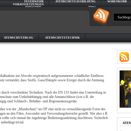
FEUERWEHR
ATEMSCHUTZAUSBILDUNG
WARENKORB
VORAUSSETZUNGEN
INDUSTRIE
THW
VORAUSSETZUNGEN
ATEMSCHUTZBLOG
ATEMSCHUTZTECHNIK
e Maßnahme zur Abwehr respiratiosch aufgenommener schädlicher Einflüsse.
hutz vermeidet, dass Stoffe, Gase/Dämpfe sowie Erreger durch die Atemung
durch verschiedene Techniken. Nach der EN 133 findet eine Unterteilung in
mschutz statt.Umluftabhängig sind alle Atmanschlüsse (wie z.B. die
gig sind Schlauch-, Behälter- und Regenarationsgeräte.
Filter wie der „Mundschutz“ im OP eine nicht zu vernachlässigende Form des
gen an den Filter, Anwender und Verwendungsbereiche gestellt. Wer also z.B.
at sollte sich einmal die zugehörige Bedienungsanleitung durchlesen. Sicherlich
 unbedingt trivial.
ATEM