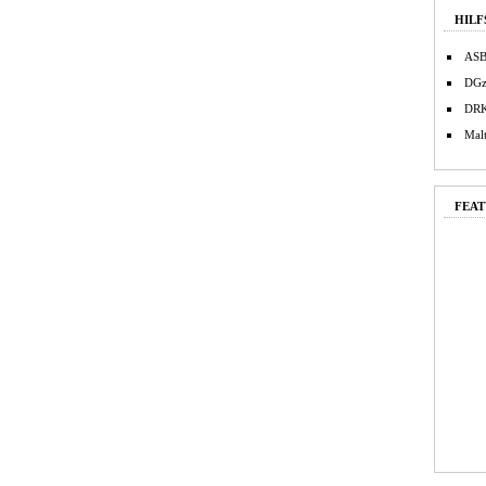
HILF
AS
DG
DR
Malt
FEAT