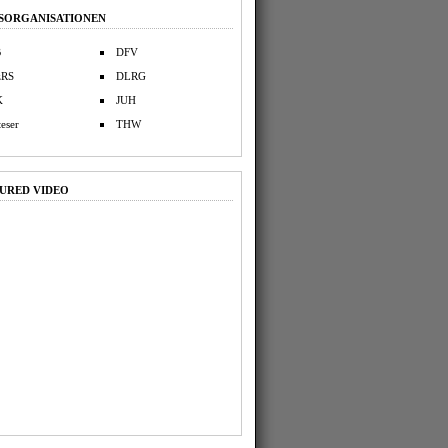
SORGANISATIONEN
B
DFV
zRS
DLRG
K
JUH
eser
THW
URED VIDEO