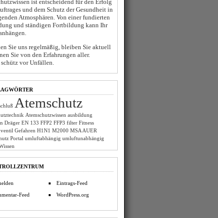
hutzwissen ist entscheidend für den Erfolg
Auftrages und dem Schutz der Gesundheit in
genden Atmosphären. Von einer fundierten
dung und ständigen Fortbildung kann Ihr
anhängen.
n Sie uns regelmäßig, bleiben Sie aktuell
nen Sie von den Erfahrungen aller.
schütz vor Unfällen.
LAGWÖRTER
Atemschutz
chluß
utztechnik
Atemschutzwissen
ausbildung
on
Dräger
EN 133
FFP2
FFP3
filter
Fitness
ventil
Gefahren
H1N1
M2000
MSA AUER
hutz
Portal
umluftabhängig
umluftunabhängig
Wissen
TROLLZENTRUM
elden
Eintrags-Feed
mentar-Feed
WordPress.org